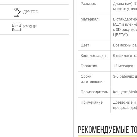
Размеры
Длина (мм): 
можете уточн
ДРУГОЕ
Материал
В стандартно
МДФ в пленке
КУХНИ
с 3D рисунко
ЦВЕТА").
Цвет
Возможны раз
Комплектация
6 ящиков отк
Гарантия
12 месяцев
Сроки
3-5 рабочих 
изготовления
Производитель
Концепт Меб
Примечание
Древесные и 
процессе де
Рекомендуемые т