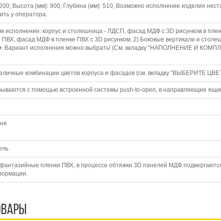
1200; Высота (мм): 900; Глубина (мм): 510; Возможно исполнение изделия н
ить у оператора.
м исполнении: корпус и столешница - ЛДСП, фасад МДФ с 3D рисунком в пле
 ПВХ, фасад МДФ в пленке ПВХ с 3D рисунком; 2) Боковые вертикали и стол
м. Вариант исполнения можно выбрать! (См. вкладку "НАПОЛНЕНИЕ И КОМПЛЕ
личные комбинации цветов корпуса и фасадов (см. вкладку "ВЫБЕРИТЕ ЦВЕТ
рываются с помощью встроенной системы push-to-open, в направляющие ящ
дня
ель
фантазийные пленки ПВХ, в процессе обтяжки 3D панелей МДФ подвергаютс
формации.
овары