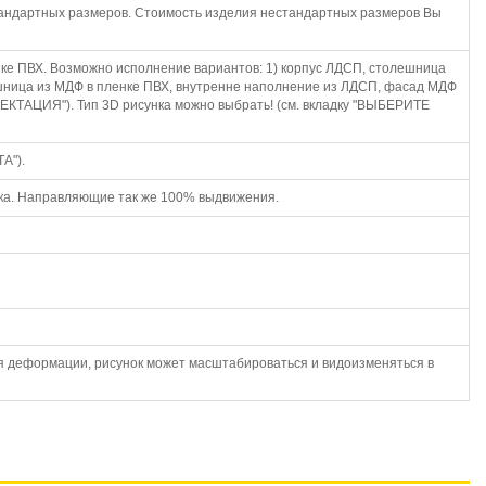
естандартных размеров. Стоимость изделия нестандартных размеров Вы
нке ПВХ. Возможно исполнение вариантов: 1) корпус ЛДСП, столешница
ешница из МДФ в пленке ПВХ, внутренне наполнение из ЛДСП, фасад МДФ
КТАЦИЯ"). Тип 3D рисунка можно выбрать! (см. вкладку "ВЫБЕРИТЕ
А").
ика. Направляющие так же 100% выдвижения.
я деформации, рисунок может масштабироваться и видоизменяться в