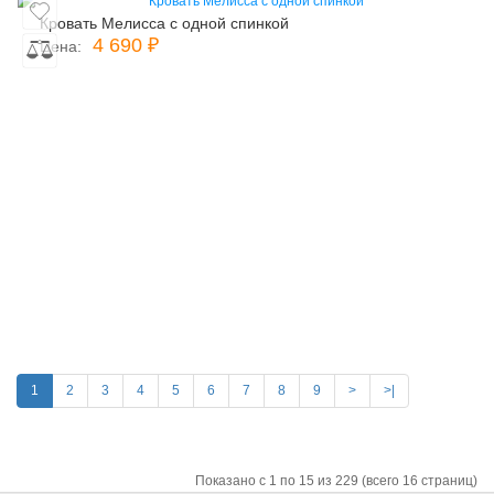
Кровать Мелисса с одной спинкой
4 690 ₽
Цена:
1
2
3
4
5
6
7
8
9
>
>|
Показано с 1 по 15 из 229 (всего 16 страниц)