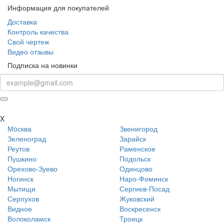
Информация для покупателей
Доставка
Контроль качества
Свой чертеж
Видео отзывы
Подписка на новинки
X
Мoсква
Звенигород
Зеленоград
Зарайск
Реутов
Раменское
Пушкино
Подольск
Орехово-Зуево
Одинцово
Ногинск
Наро-Фоминск
Мытищи
Сергиев-Посад
Серпухов
Жуковский
Видное
Воскресенск
Волоколамск
Троицк