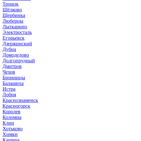
Троицк
Щёлково
Щербинка
Люберцы
Лыткарино
Электросталь
Егорьевск
Дзержинский
Дубна
Домодедово
Долгопрудный
Дмитров
Чехов
Бронницы
Балашиха
Истра
Лобня
Краснознаменск
Красногорск
Королев
Коломна
Клин
Хотьково
Химки
Кашира