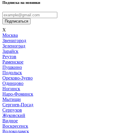
Подписка на новинки
Подписаться
X
Мoсква
Звенигород
Зеленоград
Зарайск
Реутов
Раменское
Пушкино
Подольск
Орехово-Зуево
Одинцово
Ногинск
Наро-Фоминск
Мытищи
Сергиев-Посад
Серпухов
Жуковский
Видное
Воскресенск
Волоколамск