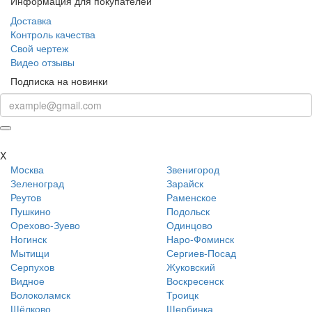
Информация для покупателей
Доставка
Контроль качества
Свой чертеж
Видео отзывы
Подписка на новинки
X
Мoсква
Звенигород
Зеленоград
Зарайск
Реутов
Раменское
Пушкино
Подольск
Орехово-Зуево
Одинцово
Ногинск
Наро-Фоминск
Мытищи
Сергиев-Посад
Серпухов
Жуковский
Видное
Воскресенск
Волоколамск
Троицк
Щёлково
Щербинка