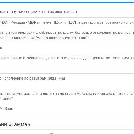
мм: 1600; Высота, мм: 2100; Глубина, мм: 520
 ЛДСП. Фасады - МДФ в пленке ПВХ или ЛДСП в цвет корпуса. Возможно испо
ртной комплектации шкаф имеет, по краям, бельевые отделения, по центру -
его наполнения (см. "Наполнение и комплектация")
в
 различные комбинации цветов корпуса и фасадов. Цена может меняться в за
 исполнение по размерам заказчика!
ельно можно заказать зеркало на дверь так же слева или справа от шкафа угл
ктация"
 Мебель
ии «Гамма»