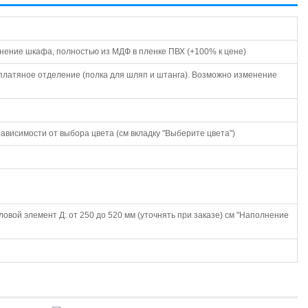
лнение шкафа, полностью из МДФ в пленке ПВХ (+100% к цене)
 платяное отделение (полка для шляп и штанга). Возможно изменение
висимости от выбора цвета (см вкладку "Выберите цвета")
овой элемент Д: от 250 до 520 мм (уточнять при заказе) см "Наполнение