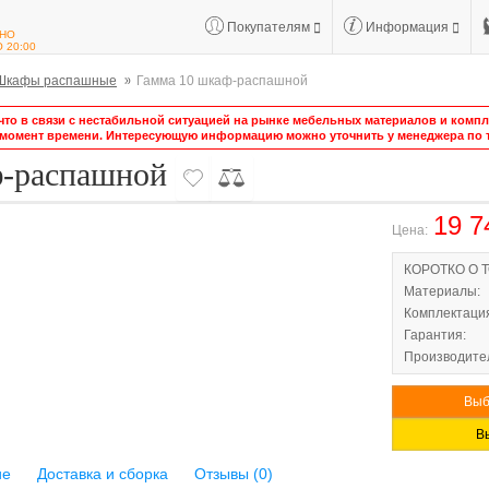
Покупателям
Информация
НО
О 20:00
Шкафы распашные
Гамма 10 шкаф-распашной
то в связи с нестабильной ситуацией на рынке мебельных материалов и компле
 момент времени. Интересующую информацию можно уточнить у менеджера по т
ф-распашной
19 7
Цена:
КОРОТКО О 
Материалы:
Комплектаци
Гарантия:
Производител
Выб
В
ие
Доставка и сборка
Отзывы (0)