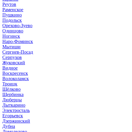
Реутов
Раменское
Пушкино
Подольск
Орехово-Зуево
Одинцово
Ногинск
Наро-Фоминск
Мытищи
Сергиев-Посад
Серпухов
Жуковский
Видное
Воскресенск
Волоколамск
Троицк
Щёлково
Щербинка
Люберцы
Лыткарино
Электросталь
Егорьевск
Дзержинский
Дубна
Домодедово