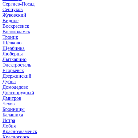
Сергиев-Посад
Серпухов
Жуковский
Видное
Воскресенск
Волоколамск
Троицк
Щёлково
Щербинка
Люберцы
Лыткарино
Электросталь
Егорьевск
Дзержинский
Дубна
Домодедово
Долгопрудный
Дмитров
Чехов
Бронницы
Балашиха
Истра
Лобня
Краснознаменск
Красногорск