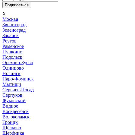
Подписаться
X
Мoсква
Звенигород
Зеленоград
Зарайск
Реутов
Раменское
Пушкино
Подольск
Орехово-Зуево
Одинцово
Ногинск
Наро-Фоминск
Мытищи
Сергиев-Посад
Серпухов
Жуковский
Видное
Воскресенск
Волоколамск
Троицк
Щёлково
Щербинка