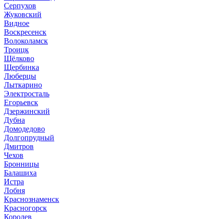
Серпухов
Жуковский
Видное
Воскресенск
Волоколамск
Троицк
Щёлково
Щербинка
Люберцы
Лыткарино
Электросталь
Егорьевск
Дзержинский
Дубна
Домодедово
Долгопрудный
Дмитров
Чехов
Бронницы
Балашиха
Истра
Лобня
Краснознаменск
Красногорск
Королев