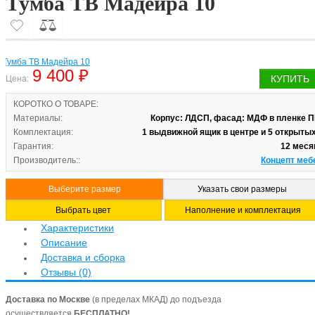
Тумба ТВ Мадейра 10
9 400 ₽
КУПИТЬ
Цена:
КОРОТКО О ТОВАРЕ:
Материалы:
Корпус: ЛДСП, фасад: МДФ в пленке П
Комплектация:
1 выдвижной ящик в центре и 5 открытых
Гарантия:
12 меся
Производитель::
Концепт меб
Выберите размер
Указать свои размеры
Выбрать цвет
Наполнение и комплектация
Характеристики
Описание
Доставка и сборка
Отзывы (0)
Доставка по Москве
(в пределах МКАД) до подъезда
осуществляется
БЕСПЛАТНО!