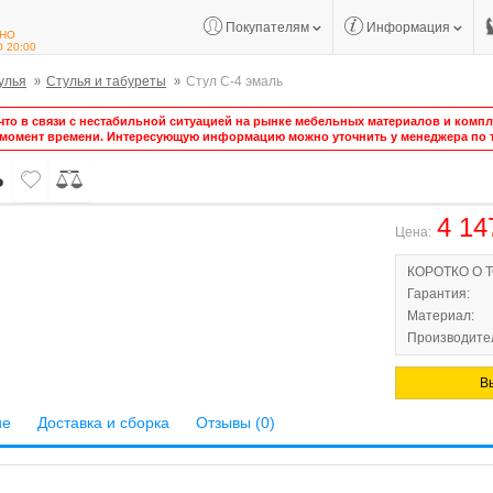
Покупателям
Информация
НО
О 20:00
улья
Стулья и табуреты
Стул С-4 эмаль
то в связи с нестабильной ситуацией на рынке мебельных материалов и компле
 момент времени. Интересующую информацию можно уточнить у менеджера по т
ь
4 14
Цена:
КОРОТКО О 
Гарантия:
Материал:
Производител
В
ие
Доставка и сборка
Отзывы (0)