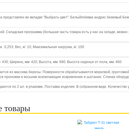
са представлен во вкладке "Выбрать цвет". Белый/обивка андрис бежевый Б
ней. Складская программа (большая часть товара есть у нас на складе, можно 
.: 0,253; Вес, кг: 10; Максимальная нагрузка, кг: 100
: 430; Ширина, мм: 420; Высота, мм: 990. Высота сиденья от пола, мм: 460
ается из массива березы. Поверхности обрабатываются морилкой, грунтовкой
ся проножки и косынки исключающие искривление и шатание. Спинка оборудо
аются по 2 шт. в упаковке. Поставка изделия: В собранном виде. Количество упа
е товары